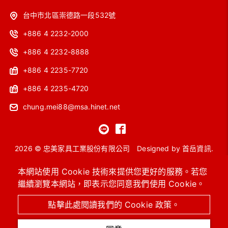
台中市北區崇德路一段532號
+886 4 2232-2000
+886 4 2232-8888
+886 4 2235-7720
+886 4 2235-4720
chung.mei88@msa.hinet.net
2026 © 忠美家具工業股份有限公司
Designed by
首岳資訊
.
網站地圖
本網站使用 Cookie 技術來提供您更好的服務。若您
繼續瀏覽本網站，即表示您同意我們使用 Cookie。
OA主管桌
工作站
會議桌
洽談桌椅
高級沙發
系統櫥櫃 / 圖書館設備
進口保險箱
OA辦公椅 / 功能椅
點擊此處閱讀我們的 Cookie 政策。
辦公OA屏風 / 辦公隔間