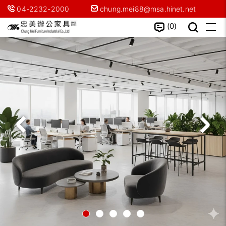
04-2232-2000
chung.mei88@msa.hinet.net
0