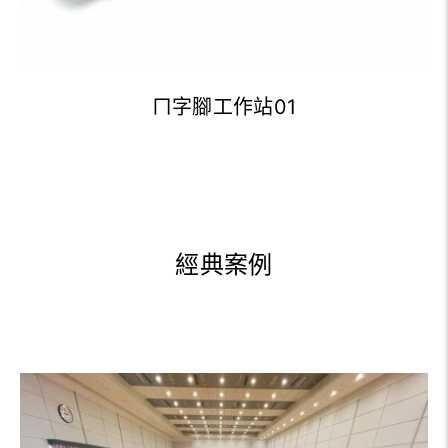
ㄇ字腳工作站01
經典案例