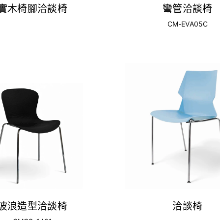
實木椅腳洽談椅
彎管洽談椅
CM-EVA05C
波浪造型洽談椅
洽談椅