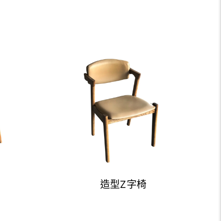
造型Z字椅