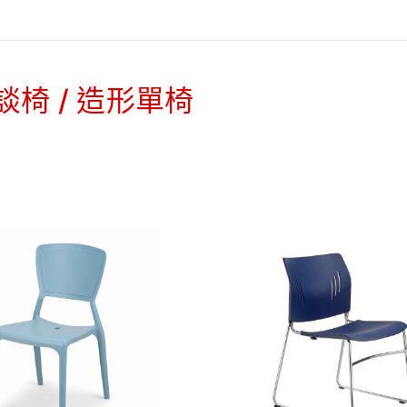
談椅 / 造形單椅