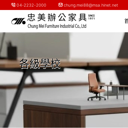
04-2232-2000
chung.mei88@msa.hinet.net
各級學校