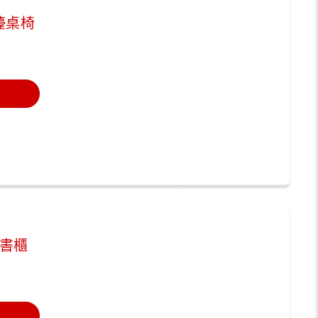
檯桌椅
書櫃