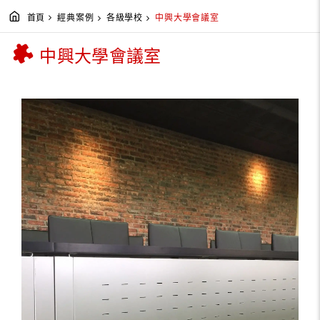
首頁
經典案例
各級學校
中興大學會議室
中興大學會議室