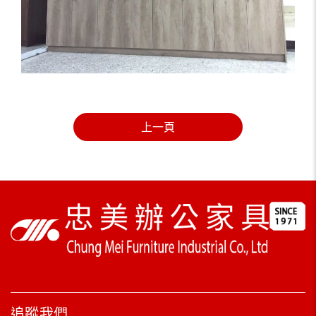
上一頁
追蹤我們