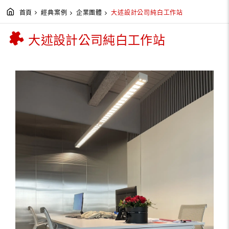
首頁
經典案例
企業團體
大述設計公司純白工作站
大述設計公司純白工作站