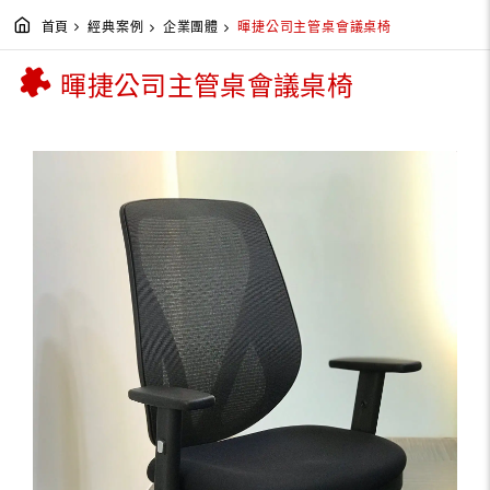
首頁
經典案例
企業團體
暉捷公司主管桌會議桌椅
暉捷公司主管桌會議桌椅