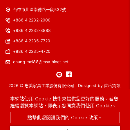
台中市北區崇德路一段532號
+886 4 2232-2000
+886 4 2232-8888
+886 4 2235-7720
+886 4 2235-4720
chung.mei88@msa.hinet.net
2026 © 忠美家具工業股份有限公司
Designed by
首岳資訊
.
網站地圖
本網站使用 Cookie 技術來提供您更好的服務。若您
繼續瀏覽本網站，即表示您同意我們使用 Cookie。
OA主管桌
工作站
會議桌
洽談桌椅
高級沙發
系統櫥櫃 / 圖書館設備
進口保險箱
OA辦公椅 / 功能椅
點擊此處閱讀我們的 Cookie 政策。
辦公OA屏風 / 辦公隔間