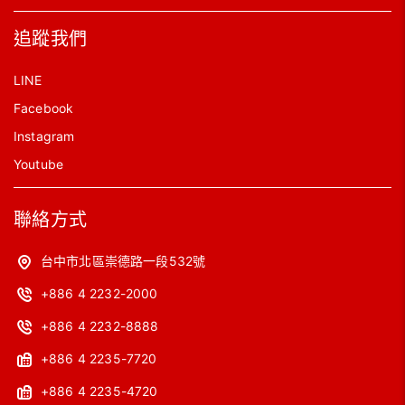
追蹤我們
LINE
Facebook
Instagram
Youtube
聯絡方式
台中市北區崇德路一段532號
+886 4 2232-2000
+886 4 2232-8888
+886 4 2235-7720
+886 4 2235-4720