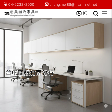
04-2232-2000
chung.mei88@msa.hinet.net
0
台中商銀竹南分行