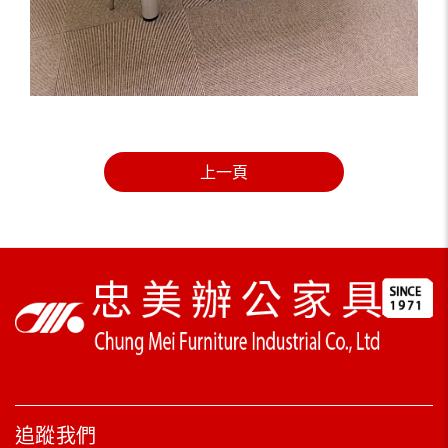
上一頁
追蹤我們