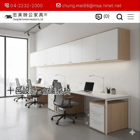
04-2232-2000
chung.mei88@msa.hinet.net
0
十邑設計-會議桌椅