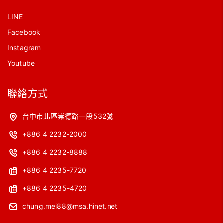
LINE
Facebook
Instagram
Youtube
聯絡方式
台中市北區崇德路一段532號
+886 4 2232-2000
+886 4 2232-8888
+886 4 2235-7720
+886 4 2235-4720
chung.mei88@msa.hinet.net