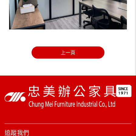
上一頁
追蹤我們