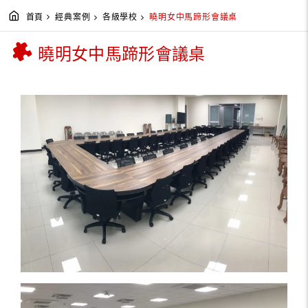
首頁
經典案例
各級學校
曉明女中馬蹄形會議桌
曉明女中馬蹄形會議桌