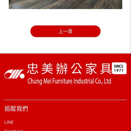
上一頁
追蹤我們
LINE