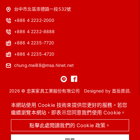
台中市北區崇德路一段532號
+886 4 2232-2000
+886 4 2232-8888
+886 4 2235-7720
+886 4 2235-4720
chung.mei88@msa.hinet.net
2026 © 忠美家具工業股份有限公司
Designed by
首岳資訊
.
網站地圖
本網站使用 Cookie 技術來提供您更好的服務。若您
繼續瀏覽本網站，即表示您同意我們使用 Cookie。
OA主管桌
工作站
會議桌
洽談桌椅
高級沙發
系統櫥櫃 / 圖書館設備
進口保險箱
OA辦公椅 / 功能椅
點擊此處閱讀我們的 Cookie 政策。
辦公OA屏風 / 辦公隔間