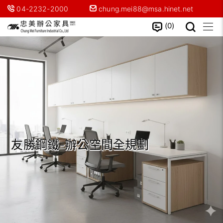
04-2232-2000
chung.mei88@msa.hinet.net
0
友勝鋼鐵-辦公空間全規劃