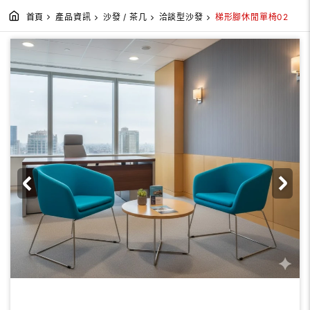
首頁
產品資訊
沙發 / 茶几
洽談型沙發
梯形腳休閒單椅02