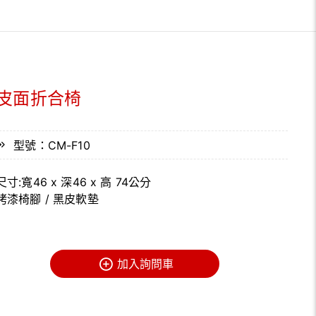
皮面折合椅
型號：CM-F10
尺寸:寬46 x 深46 x 高 74公分
烤漆椅腳 / 黑皮軟墊
加入詢問車