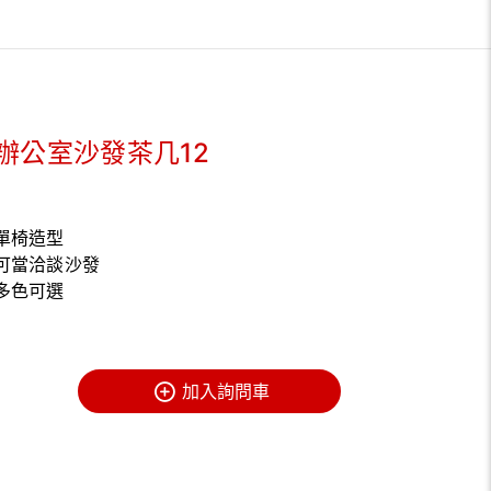
辦公室沙發茶几12
單椅造型
可當洽談沙發
多色可選
加入詢問車