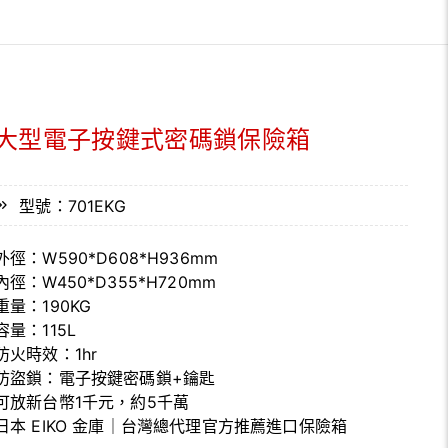
大型電子按鍵式密碼鎖保險箱
型號：701EKG
外徑：W590*D608*H936mm
內徑：W450*D355*H720mm
重量：190KG
容量：115L
防火時效：1hr
防盜鎖：電子按鍵密碼鎖+鑰匙
可放新台幣1千元，約5千萬
日本 EIKO 金庫｜台灣總代理官方推薦進口保險箱