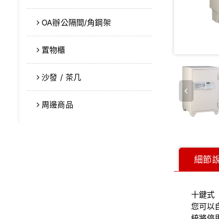
OA辦公隔間/角鋼架
置物櫃
沙發 / 茶几
周邊商品
細節
十鍵式
您可以
統將停