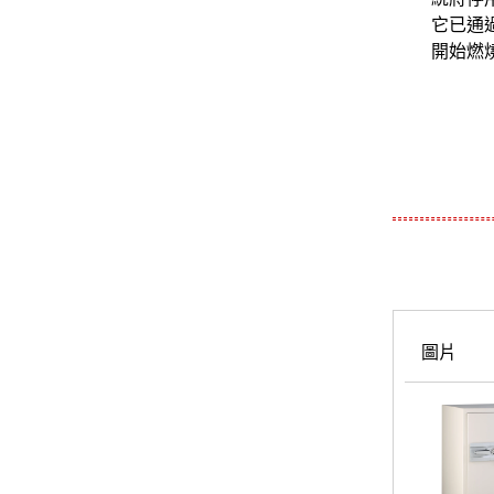
它已通過
開始燃
圖片