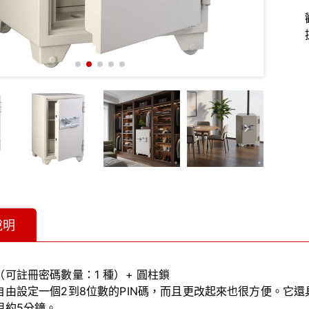
說明
（可註冊密碼數量：1 種）+ 圓柱鎖
自由設定一個2到8位數的PIN碼，而且更改起來也很方便。它還
用約5分鐘。