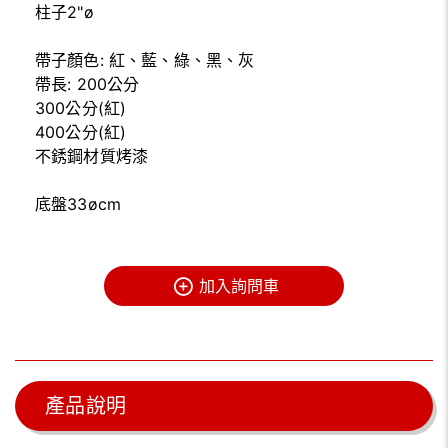
柱子2"ø
帶子顏色: 紅、藍、綠、黑、灰
帶長: 200公分
300公分(紅)
400公分(紅)
不銹鋼材質烤漆
底盤33øcm
加入詢問車
產品說明