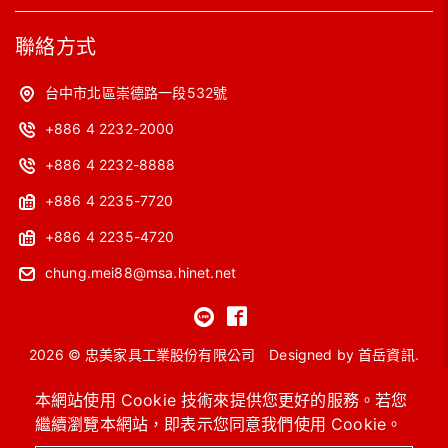
聯絡方式
台中市北區崇德路一段532號
+886 4 2232-2000
+886 4 2232-8888
+886 4 2235-7720
+886 4 2235-4720
chung.mei88@msa.hinet.net
2026 © 忠美家具工業股份有限公司
Designed by
首岳資訊
.
網站地圖
本網站使用 Cookie 技術來提供您更好的服務。若您
繼續瀏覽本網站，即表示您同意我們使用 Cookie。
OA主管桌
工作站
會議桌
洽談桌椅
高級沙發
系統櫥櫃 / 圖書館設備
進口保險箱
OA辦公椅 / 功能椅