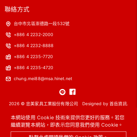
聯絡方式
台中市北區崇德路一段532號
+886 4 2232-2000
+886 4 2232-8888
+886 4 2235-7720
+886 4 2235-4720
chung.mei88@msa.hinet.net
2026 © 忠美家具工業股份有限公司
Designed by
首岳資訊
.
網站地圖
本網站使用 Cookie 技術來提供您更好的服務。若您
繼續瀏覽本網站，即表示您同意我們使用 Cookie。
OA主管桌
工作站
會議桌
洽談桌椅
高級沙發
系統櫥櫃 / 圖書館設備
進口保險箱
OA辦公椅 / 功能椅