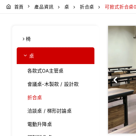
首頁
產品資訊
桌
折合桌
可掀式折合桌0
椅
桌
各款式OA主管桌
會議桌-木製款 / 設計款
折合桌
洽談桌 / 梯形討論桌
電動升降桌