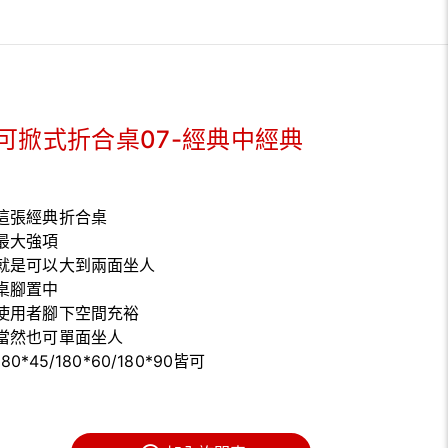
可掀式折合桌07-經典中經典
這張經典折合桌
最大強項
就是可以大到兩面坐人
桌腳置中
使用者腳下空間充裕
當然也可單面坐人
180*45/180*60/180*90皆可