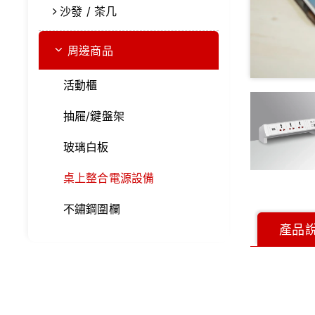
沙發 / 茶几
周邊商品
活動櫃
抽屜/鍵盤架
玻璃白板
桌上整合電源設備
不鏽鋼圍欄
產品