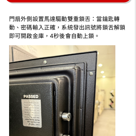
門扇外側設置馬達驅動雙重鎖舌：
當鑰匙轉
動、密碼輸入正確，系統發出訊號將鎖舌解鎖
即可開啟金庫，4秒後會自動上鎖。