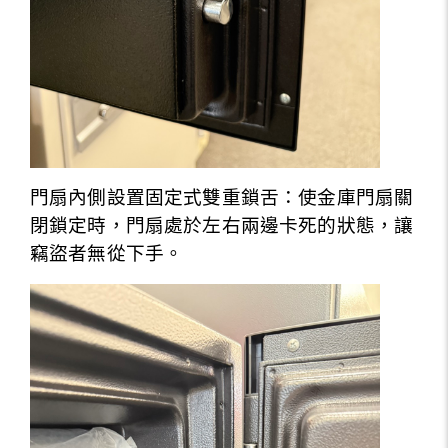
門扇內側設置固定式雙重鎖舌：使
金庫門扇關
閉鎖定時，門扇處於左右兩邊卡死的
狀態，讓
竊盜者無從下手。