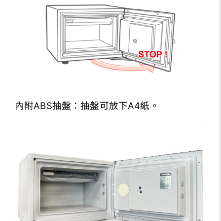
內附ABS抽盤：抽盤可放下A4紙。