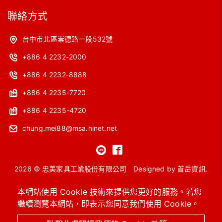
聯絡方式
台中市北區崇德路一段532號
+886 4 2232-2000
+886 4 2232-8888
+886 4 2235-7720
+886 4 2235-4720
chung.mei88@msa.hinet.net
2026 © 忠美家具工業股份有限公司
Designed by
首岳資訊
.
網站地圖
本網站使用 Cookie 技術來提供您更好的服務。若您
繼續瀏覽本網站，即表示您同意我們使用 Cookie。
OA主管桌
工作站
會議桌
洽談桌椅
高級沙發
系統櫥櫃 / 圖書館設備
進口保險箱
OA辦公椅 / 功能椅