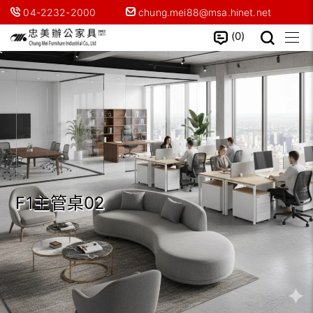
04-2232-2000
chung.mei88@msa.hinet.net
0
F1主管桌02