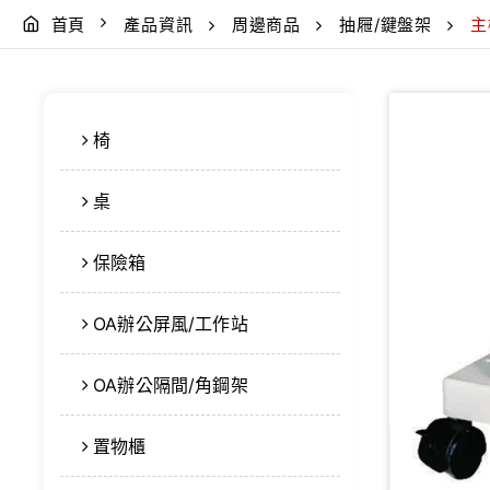
首頁
產品資訊
周邊商品
抽屜/鍵盤架
主
椅
桌
保險箱
OA辦公屏風/工作站
OA辦公隔間/角鋼架
置物櫃