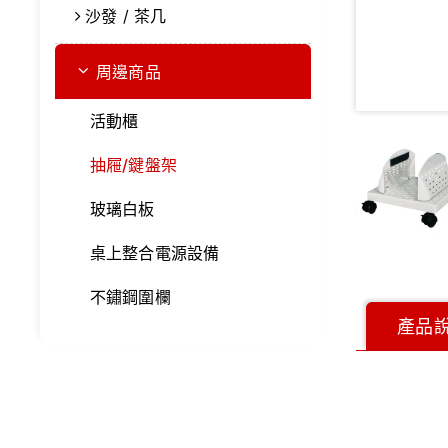
沙發 / 茶几
周邊商品
活動櫃
抽屜/鍵盤架
玻璃白板
桌上整合電源設備
不鏽鋼圍欄
產品