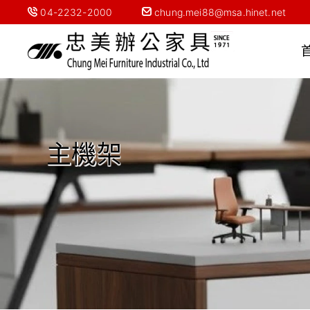
04-2232-2000
chung.mei88@msa.hinet.net
主機架