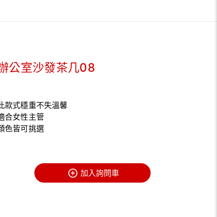
辦公室沙發茶几08
此款式穩重不失溫馨
適合女性主管
顏色皆可挑選
加入詢問車