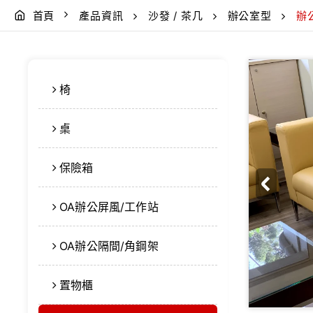
首頁
產品資訊
沙發 / 茶几
辦公室型
辦
椅
桌
保險箱
OA辦公屏風/工作站
OA辦公隔間/角鋼架
置物櫃