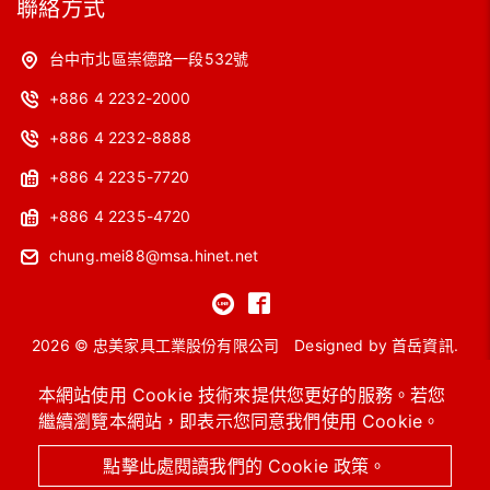
聯絡方式
台中市北區崇德路一段532號
+886 4 2232-2000
+886 4 2232-8888
+886 4 2235-7720
+886 4 2235-4720
chung.mei88@msa.hinet.net
2026 © 忠美家具工業股份有限公司
Designed by
首岳資訊
.
網站地圖
本網站使用 Cookie 技術來提供您更好的服務。若您
繼續瀏覽本網站，即表示您同意我們使用 Cookie。
OA主管桌
工作站
會議桌
洽談桌椅
高級沙發
系統櫥櫃 / 圖書館設備
進口保險箱
OA辦公椅 / 功能椅
點擊此處閱讀我們的 Cookie 政策。
辦公OA屏風 / 辦公隔間