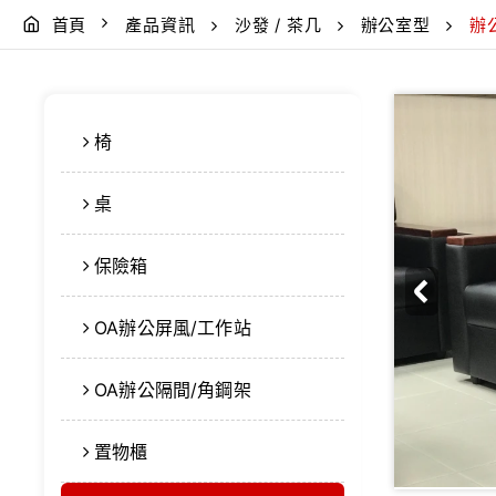
首頁
產品資訊
沙發 / 茶几
辦公室型
辦
椅
桌
保險箱
OA辦公屏風/工作站
OA辦公隔間/角鋼架
置物櫃