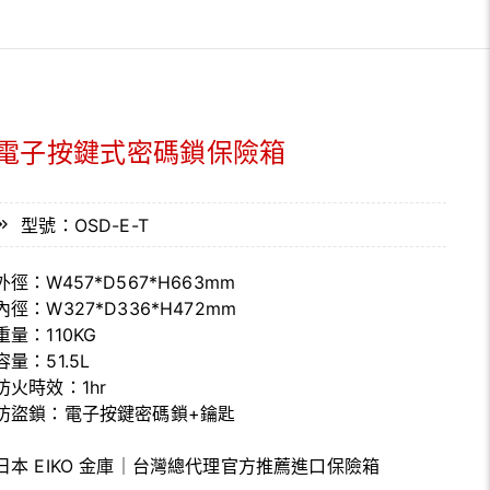
電子按鍵式密碼鎖保險箱
型號：OSD-E-T
外徑：W457*D567*H663mm
內徑：W327*D336*H472mm
重量：110KG
容量：51.5L
防火時效：1hr
防盜鎖：電子按鍵密碼鎖+鑰匙
日本 EIKO 金庫｜台灣總代理官方推薦進口保險箱