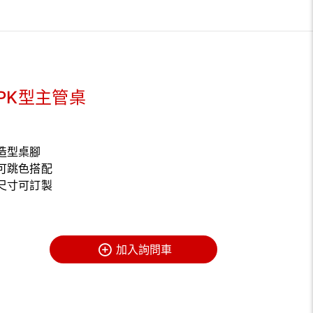
PK型主管桌
造型桌腳
可跳色搭配
尺寸可訂製
加入詢問車