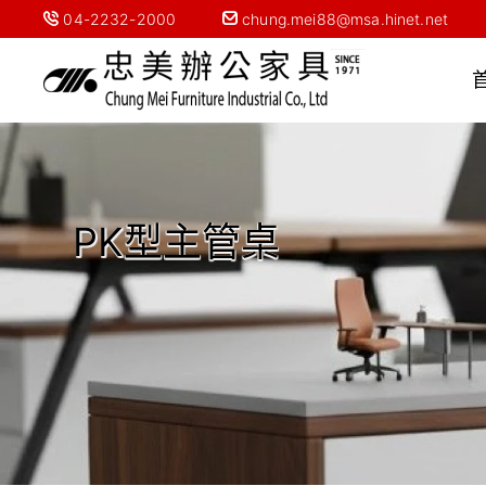
04-2232-2000
chung.mei88@msa.hinet.net
PK型主管桌