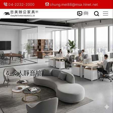
04-2232-2000
chung.mei88@msa.hinet.net
0
4~6人靜音艙