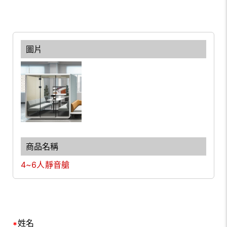
4~6人靜音艙
姓名