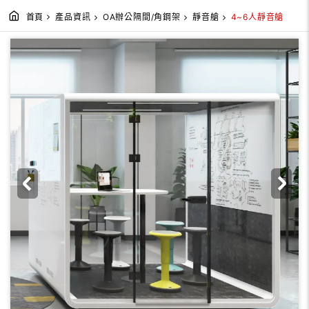
首頁
產品資訊
OA辦公隔間/角鋼架
靜音艙
4~6人靜音艙