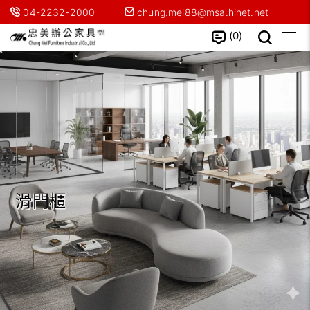
04-2232-2000
chung.mei88@msa.hinet.net
0
滑門櫃