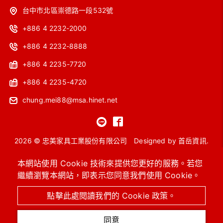
台中市北區崇德路一段532號
+886 4 2232-2000
+886 4 2232-8888
+886 4 2235-7720
+886 4 2235-4720
chung.mei88@msa.hinet.net
2026 © 忠美家具工業股份有限公司
Designed by
首岳資訊
.
網站地圖
本網站使用 Cookie 技術來提供您更好的服務。若您
繼續瀏覽本網站，即表示您同意我們使用 Cookie。
OA主管桌
工作站
會議桌
洽談桌椅
高級沙發
系統櫥櫃 / 圖書館設備
進口保險箱
OA辦公椅 / 功能椅
點擊此處閱讀我們的 Cookie 政策。
辦公OA屏風 / 辦公隔間
同意