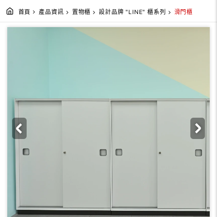
首頁
產品資訊
置物櫃
設計品牌 "LINE" 櫃系列
滑門櫃