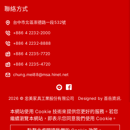
聯絡方式
台中市北區崇德路一段532號
+886 4 2232-2000
+886 4 2232-8888
+886 4 2235-7720
+886 4 2235-4720
chung.mei88@msa.hinet.net
2026 © 忠美家具工業股份有限公司
Designed by
首岳資訊
.
網站地圖
本網站使用 Cookie 技術來提供您更好的服務。若您
繼續瀏覽本網站，即表示您同意我們使用 Cookie。
OA主管桌
工作站
會議桌
洽談桌椅
高級沙發
系統櫥櫃 / 圖書館設備
進口保險箱
OA辦公椅 / 功能椅