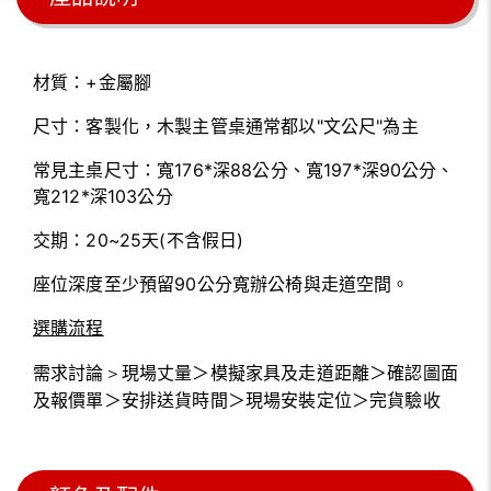
材質：+金屬腳
尺寸：客製化，木製主管桌通常都以"文公尺"
為主
常見主桌尺寸：寬176*深88公分、寬197*深90公分、
寬212*深103公分
交期：20~25天(不含假日)
座位深度至少預留90公分寬辦公椅與走道空間。
選購流程
需求討論
＞
現場丈量
＞
模擬家具及走道距離
＞
確認圖面
及報價單
＞
安排送貨時間
＞
現場安裝定位
＞完貨驗收