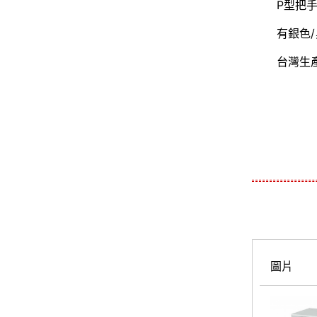
P型把
有銀色/
台灣生
圖片