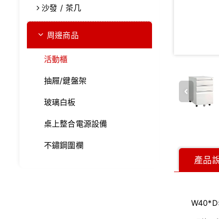
沙發 / 茶几
周邊商品
活動櫃
抽屜/鍵盤架
玻璃白板
桌上整合電源設備
不鏽鋼圍欄
產品
W40*D