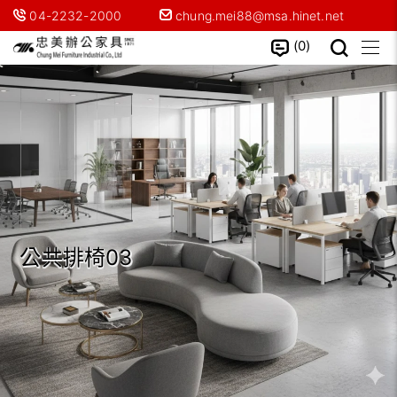
04-2232-2000
chung.mei88@msa.hinet.net
0
公共排椅03