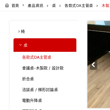
首頁
產品資訊
桌
各款式OA主管桌
木製
椅
桌
各款式OA主管桌
會議桌-木製款 / 設計款
折合桌
洽談桌 / 梯形討論桌
電動升降桌